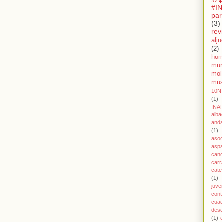
#I
par
(3)
rev
alju
(2)
hom
mur
mol
mu
10N
(1)
INA
alba
anda
(1)
asoc
asp
cand
car
cate
(1)
juve
cont
cuad
des
(1)