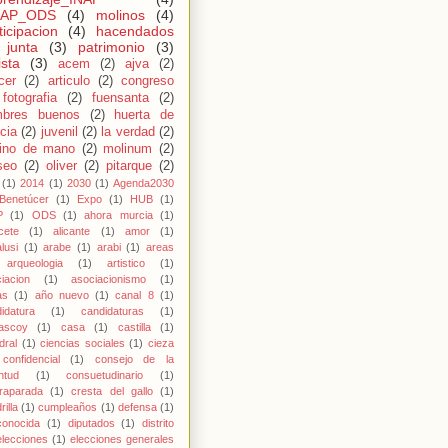
NAP_ODS
(4)
molinos
(4)
ticipacion
(4)
hacendados
junta
(3)
patrimonio
(3)
ista
(3)
acem
(2)
ajva
(2)
cer
(2)
articulo
(2)
congreso
fotografia
(2)
fuensanta
(2)
bres buenos
(2)
huerta de
cia
(2)
juvenil
(2)
la verdad
(2)
ino de mano
(2)
molinum
(2)
seo
(2)
oliver
(2)
pitarque
(2)
(1)
2014
(1)
2030
(1)
Agenda2030
Benetúcer
(1)
Expo
(1)
HUB
(1)
P
(1)
ODS
(1)
ahora murcia
(1)
cete
(1)
alicante
(1)
amor
(1)
lusi
(1)
arabe
(1)
arabi
(1)
areas
arqueologia
(1)
artistico
(1)
iacion
(1)
asociacionismo
(1)
as
(1)
año nuevo
(1)
canal 8
(1)
idatura
(1)
candidaturas
(1)
rascoy
(1)
casa
(1)
castilla
(1)
dral
(1)
ciencias sociales
(1)
cieza
confidencial
(1)
consejo de la
ntud
(1)
consuetudinario
(1)
raparada
(1)
cresta del gallo
(1)
rilla
(1)
cumpleaños
(1)
defensa
(1)
conocida
(1)
diputados
(1)
distrito
elecciones
(1)
elecciones generales