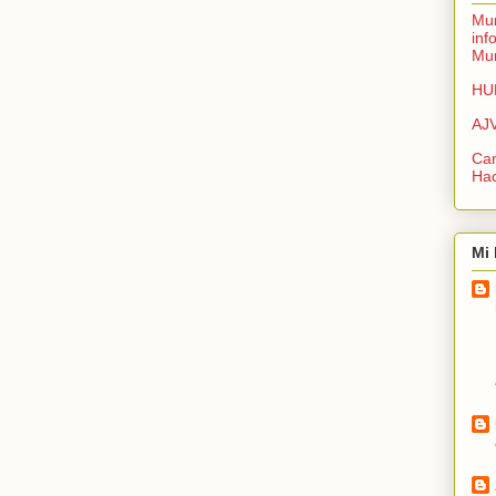
Mur
inf
Mur
HU
AJ
Can
Ha
Mi 