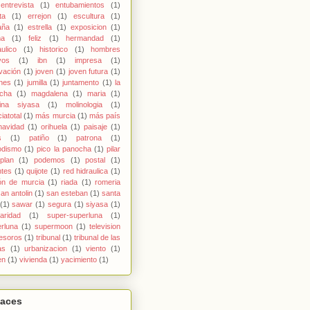
entrevista
(1)
entubamientos
(1)
ta
(1)
errejon
(1)
escultura
(1)
aña
(1)
estrella
(1)
exposicion
(1)
ma
(1)
feliz
(1)
hermandad
(1)
aulico
(1)
historico
(1)
hombres
vos
(1)
ibn
(1)
impresa
(1)
vación
(1)
joven
(1)
joven futura
(1)
nes
(1)
jumilla
(1)
juntamento
(1)
la
cha
(1)
magdalena
(1)
maria
(1)
ina siyasa
(1)
molinologia
(1)
iatotal
(1)
más murcia
(1)
más país
navidad
(1)
orihuela
(1)
paisaje
(1)
s
(1)
patiño
(1)
patrona
(1)
odismo
(1)
pico la panocha
(1)
pilar
plan
(1)
podemos
(1)
postal
(1)
ntes
(1)
quijote
(1)
red hidraulica
(1)
ón de murcia
(1)
riada
(1)
romeria
an antolin
(1)
san esteban
(1)
santa
(1)
sawar
(1)
segura
(1)
siyasa
(1)
daridad
(1)
super-superluna
(1)
rluna
(1)
supermoon
(1)
television
tesoros
(1)
tribunal
(1)
tribunal de las
as
(1)
urbanizacion
(1)
viento
(1)
en
(1)
vivienda
(1)
yacimiento
(1)
laces