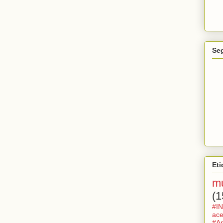
Se
Eti
mu
(1
#IN
ace
#Ap