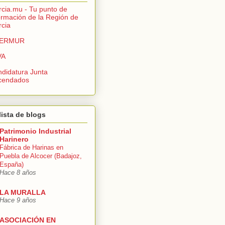
cia.mu - Tu punto de
ormación de la Región de
cia
ERMUR
VA
didatura Junta
cendados
lista de blogs
Patrimonio Industrial
Harinero
Fábrica de Harinas en
Puebla de Alcocer (Badajoz,
España)
Hace 8 años
LA MURALLA
Hace 9 años
ASOCIACIÓN EN