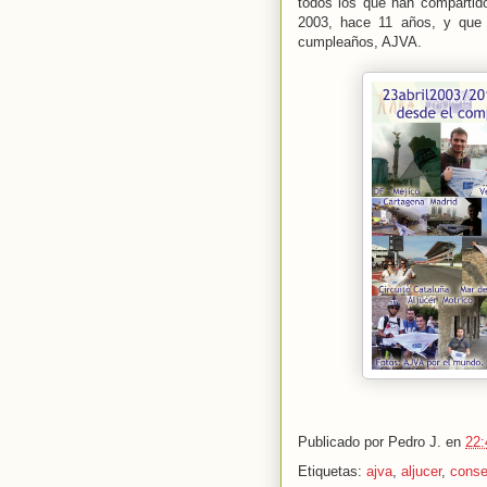
todos los que han compartid
2003, hace 11 años, y que
cumpleaños, AJVA.
Publicado por
Pedro J.
en
22:
Etiquetas:
ajva
,
aljucer
,
conse