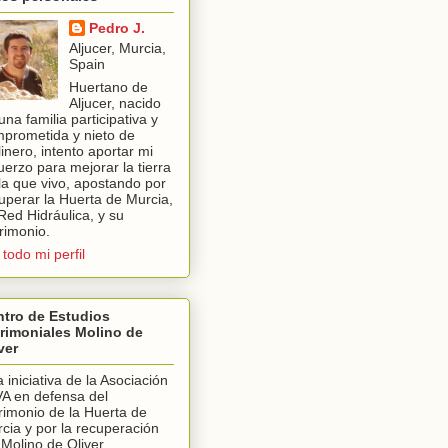
Pedro J.
Aljucer, Murcia,
Spain
Huertano de
Aljucer, nacido
una familia participativa y
prometida y nieto de
inero, intento aportar mi
uerzo para mejorar la tierra
la que vivo, apostando por
uperar la Huerta de Murcia,
Red Hidráulica, y su
rimonio.
 todo mi perfil
tro de Estudios
rimoniales Molino de
ver
 iniciativa de la Asociación
A en defensa del
rimonio de la Huerta de
cia y por la recuperación
 Molino de Oliver