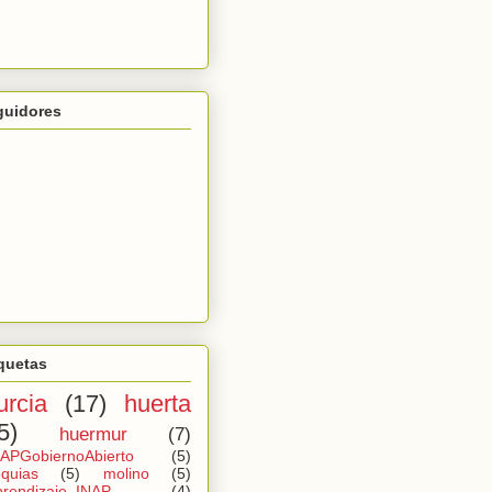
guidores
quetas
rcia
(17)
huerta
5)
huermur
(7)
APGobiernoAbierto
(5)
quias
(5)
molino
(5)
rendizaje_INAP
(4)