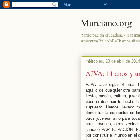
Murciano.org
participación ciudadana / transpa
#mientrasRuleNoEsChamba @so
miércoles, 23 de abril de 2014
AJVA: 11 años y un
AJVA. Unas siglas. 4 letras. 
aquí o de cualquier otra part
fiesta, pasión, cultura, juve
podrían describir lo hecho h
supuesto. Hemos llevado c
demostrar la capacidad de los
otros jóvenes, sino para tod
otros jóvenes, otros vecino
llamado PARTICIPACIÓN. Porq
por construir el mundo en el 