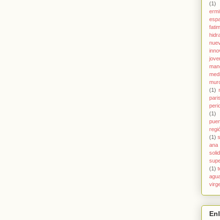
(1)
ermi
esp
fati
hidr
nue
inno
jove
man
med
murc
(1)
pari
peri
(1)
pue
regi
(1)
s
ana
soli
supe
(1)
agu
virg
En