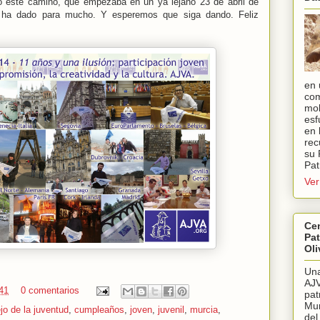
o este camino, que empezaba en un ya lejano 23 de abril de
 ha dado para mucho. Y esperemos que siga dando. Feliz
en 
com
mol
esf
en 
rec
su 
Pat
Ver
Cen
Pat
Oli
Una
AJV
41
0 comentarios
pat
Mur
jo de la juventud
,
cumpleaños
,
joven
,
juvenil
,
murcia
,
del