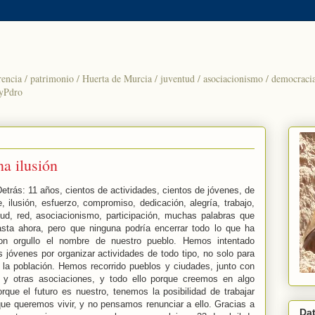
rencia / patrimonio / Huerta de Murcia / juventud / asociacionismo / democracia 
yPdro
a ilusión
Detrás: 11 años, cientos de actividades, cientos de jóvenes, de
e, ilusión, esfuerzo, compromiso, dedicación, alegría, trabajo,
ntud, red, asociacionismo, participación, muchas palabras que
asta ahora, pero que ninguna podría encerrar todo lo que ha
on orgullo el nombre de nuestro pueblo. Hemos intentado
 jóvenes por organizar actividades de todo tipo, no solo para
a la población. Hemos recorrido pueblos y ciudades, junto con
s y otras asociaciones, y todo ello porque creemos en algo
ue el futuro es nuestro, tenemos la posibilidad de trabajar
que queremos vivir, y no pensamos renunciar a ello. Gracias a
Da