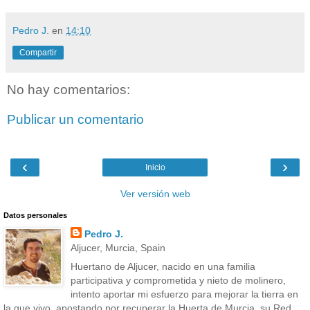
Pedro J.
en
14:10
Compartir
No hay comentarios:
Publicar un comentario
‹
›
Inicio
Ver versión web
Datos personales
Pedro J.
Aljucer, Murcia, Spain
Huertano de Aljucer, nacido en una familia
participativa y comprometida y nieto de molinero,
intento aportar mi esfuerzo para mejorar la tierra en
la que vivo, apostando por recuperar la Huerta de Murcia, su Red