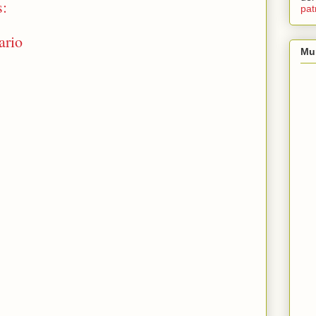
s:
pat
ario
Mu