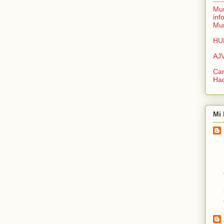
Mur
inf
Mur
HU
AJ
Can
Ha
Mi 