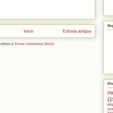
Se
Inicio
Entrada antigua
ribirse a:
Enviar comentarios (Atom)
Eti
mu
(1
#IN
ace
#Ap