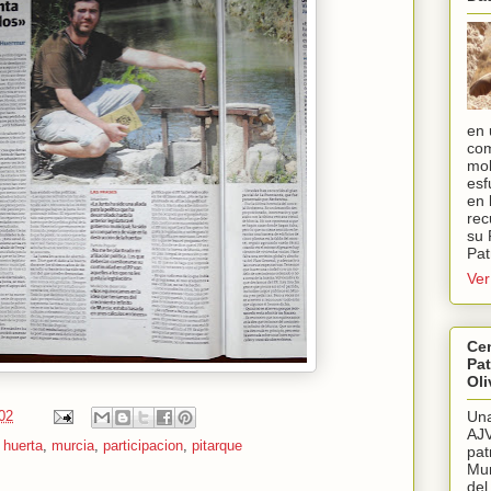
en 
com
mol
esf
en 
rec
su 
Pat
Ver
Cen
Pat
Oli
Una
02
AJV
,
huerta
,
murcia
,
participacion
,
pitarque
pat
Mur
del