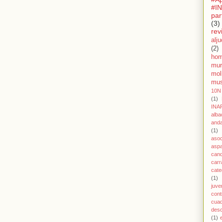
#I
par
(3)
rev
alju
(2)
hom
mur
mol
mu
10N
(1)
INA
alba
anda
(1)
asoc
asp
cand
car
cate
(1)
juve
cont
cuad
des
(1)