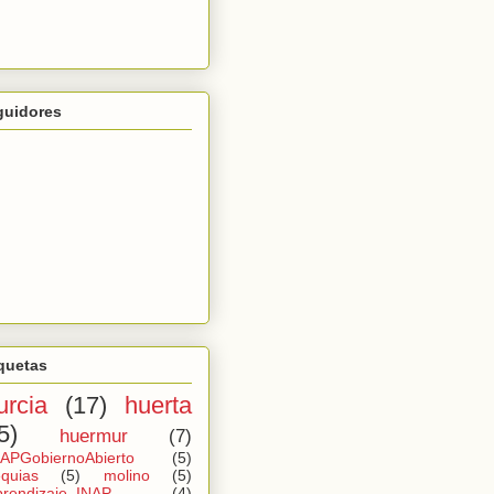
guidores
quetas
rcia
(17)
huerta
5)
huermur
(7)
APGobiernoAbierto
(5)
quias
(5)
molino
(5)
rendizaje_INAP
(4)