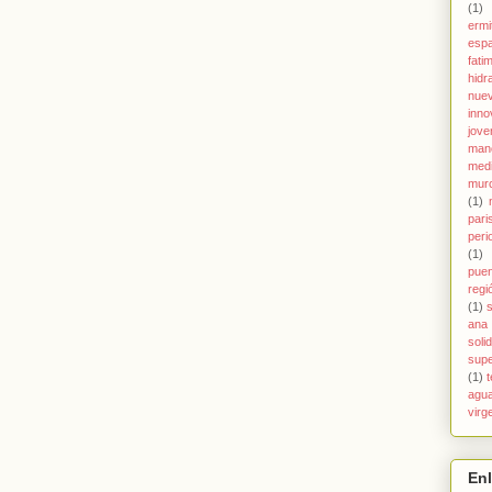
(1)
ermi
esp
fati
hidr
nue
inno
jove
man
med
murc
(1)
pari
peri
(1)
pue
regi
(1)
s
ana
soli
supe
(1)
agu
virg
En