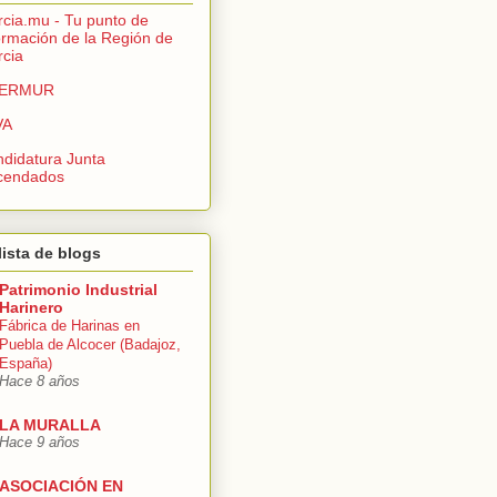
cia.mu - Tu punto de
ormación de la Región de
cia
ERMUR
VA
didatura Junta
cendados
lista de blogs
Patrimonio Industrial
Harinero
Fábrica de Harinas en
Puebla de Alcocer (Badajoz,
España)
Hace 8 años
LA MURALLA
Hace 9 años
ASOCIACIÓN EN