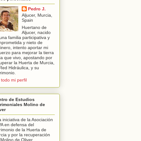
Pedro J.
Aljucer, Murcia,
Spain
Huertano de
Aljucer, nacido
una familia participativa y
prometida y nieto de
inero, intento aportar mi
uerzo para mejorar la tierra
la que vivo, apostando por
uperar la Huerta de Murcia,
Red Hidráulica, y su
rimonio.
 todo mi perfil
tro de Estudios
rimoniales Molino de
ver
 iniciativa de la Asociación
A en defensa del
rimonio de la Huerta de
cia y por la recuperación
 Molino de Oliver