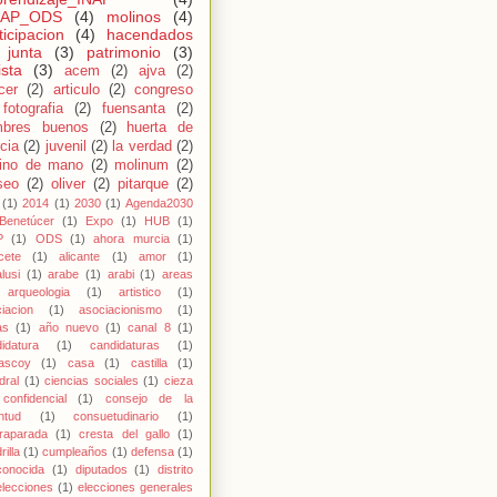
NAP_ODS
(4)
molinos
(4)
ticipacion
(4)
hacendados
junta
(3)
patrimonio
(3)
ista
(3)
acem
(2)
ajva
(2)
cer
(2)
articulo
(2)
congreso
fotografia
(2)
fuensanta
(2)
bres buenos
(2)
huerta de
cia
(2)
juvenil
(2)
la verdad
(2)
ino de mano
(2)
molinum
(2)
seo
(2)
oliver
(2)
pitarque
(2)
(1)
2014
(1)
2030
(1)
Agenda2030
Benetúcer
(1)
Expo
(1)
HUB
(1)
P
(1)
ODS
(1)
ahora murcia
(1)
cete
(1)
alicante
(1)
amor
(1)
lusi
(1)
arabe
(1)
arabi
(1)
areas
arqueologia
(1)
artistico
(1)
iacion
(1)
asociacionismo
(1)
as
(1)
año nuevo
(1)
canal 8
(1)
idatura
(1)
candidaturas
(1)
rascoy
(1)
casa
(1)
castilla
(1)
dral
(1)
ciencias sociales
(1)
cieza
confidencial
(1)
consejo de la
ntud
(1)
consuetudinario
(1)
raparada
(1)
cresta del gallo
(1)
rilla
(1)
cumpleaños
(1)
defensa
(1)
conocida
(1)
diputados
(1)
distrito
elecciones
(1)
elecciones generales