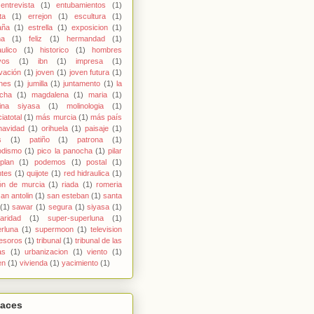
entrevista
(1)
entubamientos
(1)
ta
(1)
errejon
(1)
escultura
(1)
aña
(1)
estrella
(1)
exposicion
(1)
ma
(1)
feliz
(1)
hermandad
(1)
aulico
(1)
historico
(1)
hombres
vos
(1)
ibn
(1)
impresa
(1)
vación
(1)
joven
(1)
joven futura
(1)
nes
(1)
jumilla
(1)
juntamento
(1)
la
cha
(1)
magdalena
(1)
maria
(1)
ina siyasa
(1)
molinologia
(1)
iatotal
(1)
más murcia
(1)
más país
navidad
(1)
orihuela
(1)
paisaje
(1)
s
(1)
patiño
(1)
patrona
(1)
odismo
(1)
pico la panocha
(1)
pilar
plan
(1)
podemos
(1)
postal
(1)
ntes
(1)
quijote
(1)
red hidraulica
(1)
ón de murcia
(1)
riada
(1)
romeria
an antolin
(1)
san esteban
(1)
santa
(1)
sawar
(1)
segura
(1)
siyasa
(1)
daridad
(1)
super-superluna
(1)
rluna
(1)
supermoon
(1)
television
tesoros
(1)
tribunal
(1)
tribunal de las
as
(1)
urbanizacion
(1)
viento
(1)
en
(1)
vivienda
(1)
yacimiento
(1)
laces